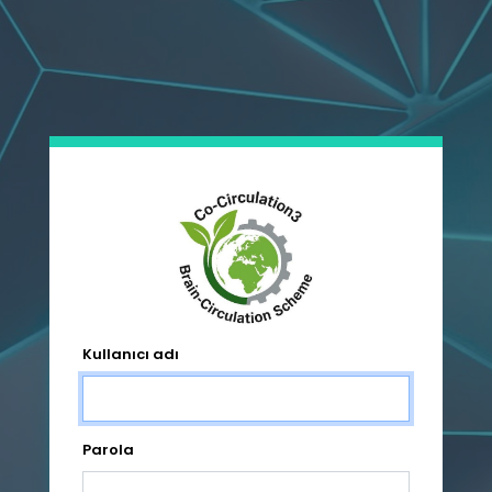
Ana içeriğe atla
Kullanıcı adı
Parola